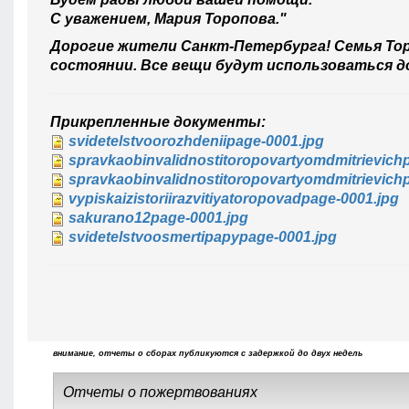
С уважением, Мария Торопова."
Дорогие жители Санкт-Петербурга! Семья Тор
состоянии. Все вещи будут использоваться д
Прикрепленные документы:
svidetelstvoorozhdeniipage-0001.jpg
spravkaobinvalidnostitoropovartyomdmitrievich
spravkaobinvalidnostitoropovartyomdmitrievich
vypiskaizistoriirazvitiyatoropovadpage-0001.jpg
sakurano12page-0001.jpg
svidetelstvoosmertipapypage-0001.jpg
внимание, отчеты о сборах публикуются с задержкой до двух недель
Отчеты о пожертвованиях