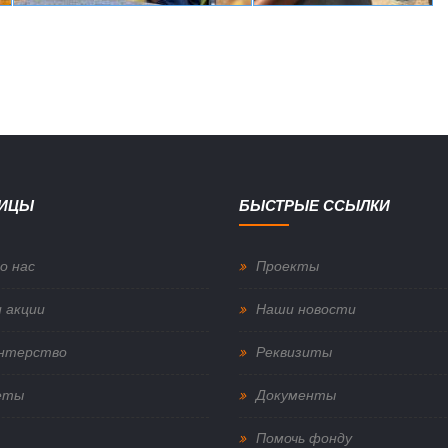
НИЦЫ
БЫСТРЫЕ ССЫЛКИ
о нас
Проекты
 акции
Наши новости
нтерство
Реквизиты
еты
Документы
Помочь фонду