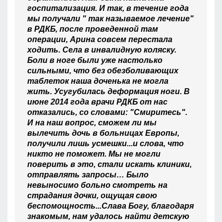
госпитализация. И так, в течение года
мы получали " так называемое лечение"
в РДКБ, после проведенной там
операции, Арина совсем перестала
ходить. Села в инвалидную коляску.
Боли в ноге были уже настолько
сильными, что без обезболивающих
таблеток наша доченька не могла
жить. Усугубилась деформация ноги. В
июне 2014 года врачи РДКБ от нас
отказались, со словами: "Смиритесь".
И на наш вопрос, сможем ли мы
вылечить дочь в больницах Европы,
получили лишь усмешки...и слова, что
никто не поможет. Мы не могли
поверить в это, стали искать клиники,
отправлять запросы… Было
невыносимо больно смотреть на
страдания дочки, ощущая свою
беспомощность...Слава Богу, благодаря
знакомым, нам удалось найти детскую