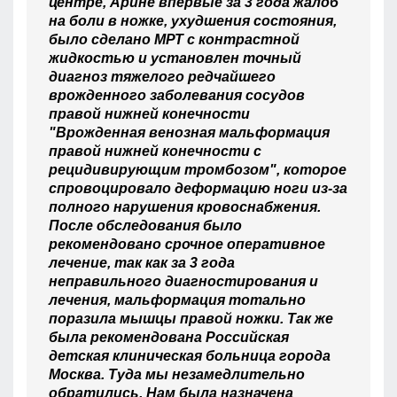
центре, Арине впервые за 3 года жалоб
на боли в ножке, ухудшения состояния,
было сделано МРТ с контрастной
жидкостью и установлен точный
диагноз тяжелого редчайшего
врожденного заболевания сосудов
правой нижней конечности
"Врожденная венозная мальформация
правой нижней конечности с
рецидивирующим тромбозом", которое
спровоцировало деформацию ноги из-за
полного нарушения кровоснабжения.
После обследования было
рекомендовано срочное оперативное
лечение, так как за 3 года
неправильного диагностирования и
лечения, мальформация тотально
поразила мышцы правой ножки. Так же
была рекомендована Российская
детская клиническая больница города
Москва. Туда мы незамедлительно
обратились. Нам была назначена