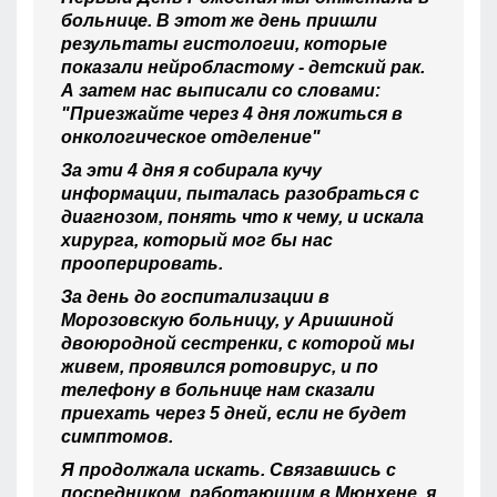
больнице. В этот же день пришли
результаты гистологии, которые
показали нейробластому - детский рак.
А затем нас выписали со словами:
"Приезжайте через 4 дня ложиться в
онкологическое отделение"
За эти 4 дня я собирала кучу
информации, пыталась разобраться с
диагнозом, понять что к чему, и искала
хирурга, который мог бы нас
прооперировать.
За день до госпитализации в
Морозовскую больницу, у Аришиной
двоюродной сестренки, с которой мы
живем, проявился ротовирус, и по
телефону в больнице нам сказали
приехать через 5 дней, если не будет
симптомов.
Я продолжала искать. Связавшись с
посредником, работающим в Мюнхене, я