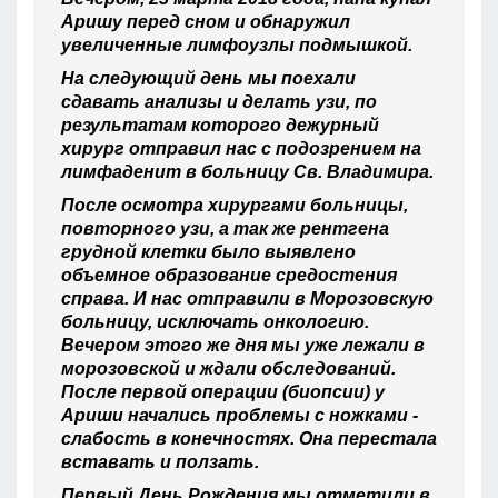
Аришу перед сном и обнаружил
увеличенные лимфоузлы подмышкой.
На следующий день мы поехали
сдавать анализы и делать узи, по
результатам которого дежурный
хирург отправил нас с подозрением на
лимфаденит в больницу Св. Владимира.
После осмотра хирургами больницы,
повторного узи, а так же рентгена
грудной клетки было выявлено
объемное образование средостения
справа. И нас отправили в Морозовскую
больницу, исключать онкологию.
Вечером этого же дня мы уже лежали в
морозовской и ждали обследований.
После первой операции (биопсии) у
Ариши начались проблемы с ножками -
слабость в конечностях. Она перестала
вставать и ползать.
Первый День Рождения мы отметили в