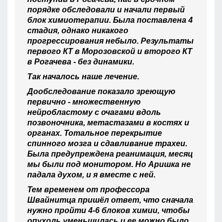
порядке обследовали и начали первый
блок химиотерапии. Была поставлена 4
стадия, однако никакого
прогрессирования небыло. Результаты
первого КТ в Морозовской и второго КТ
в Рогачева - без динамики.
Так началось наше лечение.
Дообследование показало зреющую
первично - множественную
нейробластому с очагами вдоль
позвоночника, метастазами в костях и
органах. Тотальное перекрытие
спинного мозга и сдавливание трахеи.
Была предупреждена реанимация, месяц
мы были под монитором. Но Аришка не
падала духом, и я вместе с ней.
Тем временем от профессора
Швайнитца пришёл ответ, что сначала
нужно пройти 4-6 блоков химии, чтобы
опухоль уменьшилась и ее можно было