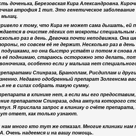
ть доченька, Березовская Кира Александровна. Кироч
ечная атрофия 1 тип. Это генетическое заболевание
и мышц.
ривело к тому, что Кира не может сама дышать, ей
уждается в очистке лёгких от мокроты специальным
сколько раз в день. Девочка почти неподвижна. Она
тороны, но совсем её не держит. Несколько раз в день
 подушками, но она быстро устаёт и потом я снова л
гда её поднимаю, стараюсь осторожно это делать, по
воночника, особенно если у малыша нет специальног
препаратами Спинраза, Браноплам, Рисдиплам и друг
зненно. Недавно одобренный препарат Золгенсма вв
я не в силах собрать такую сумму.
 препарата в клинике нет, а если мы его предоставим
чение препаратом Спинраза, одна ампула которого сто
ампул. Я прислала запрос в клинику о счёте препарат
адут ответ, как только узнают.
нам много кто тут же отказал. Многие клиники нам 
. Очень надеемся и на вашу помощь.