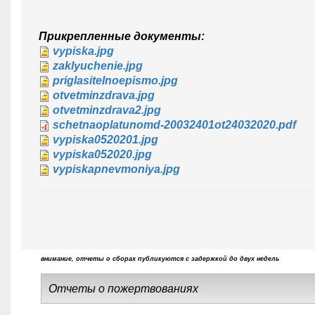
Прикрепленные документы:
vypiska.jpg
zaklyuchenie.jpg
priglasitelnoepismo.jpg
otvetminzdrava.jpg
otvetminzdrava2.jpg
schetnaoplatunomd-20032401ot24032020.pdf
vypiska0520201.jpg
vypiska052020.jpg
vypiskapnevmoniya.jpg
внимание, отчеты о сборах публикуются с задержкой до двух недель
Отчеты о пожертвованиях