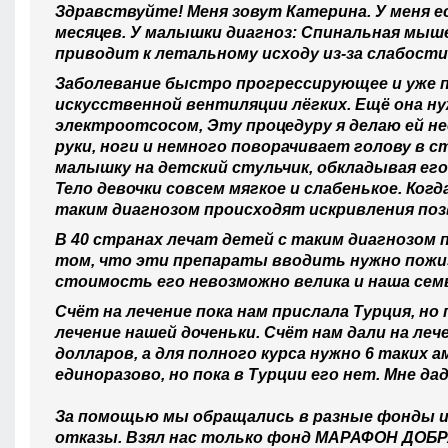
Здравствуйте! Меня зовут Катерина. У меня ес
месяцев. У малышки диагноз: Спинальная мыш
приводит к летальному исходу из-за слабост
Заболевание быстро прогрессирующее и уже п
искусственной вентиляции лёгких. Ещё она н
электроотсосом, Эту процедуру я делаю ей не
руки, ноги и немного поворачивает голову в с
малышку на детский стульчик, обкладывая его
Тело девочки совсем мягкое и слабенькое. Ко
таким диагнозом происходят искривления поз
В 40 странах лечат детей с таким диагнозом 
том, что эти препараты вводить нужно пожи
стоимость его невозможно велика и наша семь
Счёт на лечение пока нам прислала Турция, но
лечение нашей доченьки. Счёт нам дали на ле
долларов, а для полного курса нужно 6 таких 
единоразово, но пока в Турции его нет. Мне д
За помощью мы обращались в разные фонды и 
отказы. Взял нас только фонд МАРАФОН ДОБРА