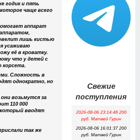
ке годик и пять
 которое чаще всего
 помогает аппарат
 аппаратом,
 шевелит лишь кистью
 я усаживаю
ожу её в кроватку.
тому что у детей с
о корсета.
ими. Сложность в
одят однократно, но
Свежие
поступления
, они возьмутся за
ит 110 000
а, который вводят
2026-08-06 23:14:48 200
руб. Матвей Гурин
2026-08-06 16:01:37 200
прислали так же
руб. Матвей Гурин