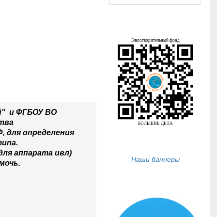
й" и ФГБОУ ВО
тва
, для определения
типа.
 для аппарата ивл)
Наши баннеры
омочь.