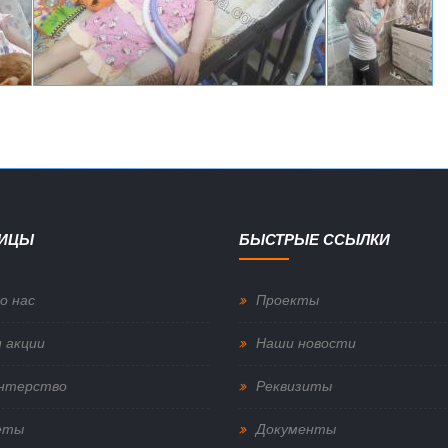
НИЦЫ
БЫСТРЫЕ ССЫЛКИ
о нас
Проекты
 акции
Наши новости
нтерство
Реквизиты
еты
Документы