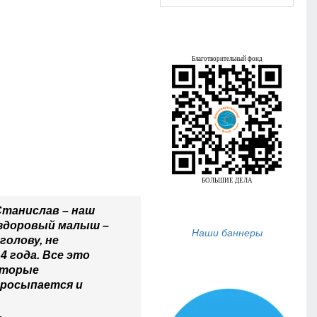
Станислав – наш
о здоровый малыш –
Наши баннеры
голову, не
4 года. Все это
которые
просыпается и