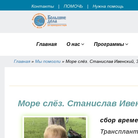
Контакты
|
ПОМОЧЬ
|
Нужна помощь
Главная
О нас
Программы
Главная
»
Мы помогли
»
Море слёз. Станислав Ивенский, 3 
Вы здесь
Море слёз. Станислав Ивенс
сбор врем
Трансплант