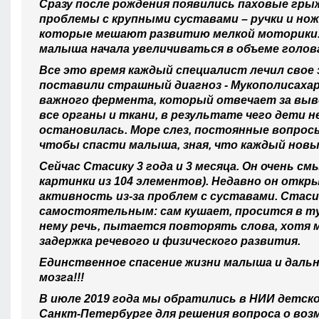
Сразу после рождения появились паховые грыж
проблемы с крупными суставами – ручки и нож
которые мешают развитию мелкой моторики. С
малыша начала увеличиваться в объеме голова 
Все это время каждый специалист лечил свое 
поставили страшный диагноз - Мукополисахари
важного фермента, который отвечает за выв
все органы и ткани, в результате чего дети н
остановилась. Море слез, постоянные вопрос
чтобы спасти малыша, зная, что каждый новый
Сейчас Стасику 3 года и 3 месяца. Он очень с
картинки из 104 элементов). Недавно он откры
активность из-за проблем с суставами. Стас
самостоятельным: сам кушает, просится в ту
нему речь, пытается повторять слова, хотя 
задержка речевого и физического развития.
Единственное спасение жизни малыша и даль
мозга!!!
В июле 2019 года мы обратились в НИИ детско
Санкт-Петербурге для решения вопроса о во