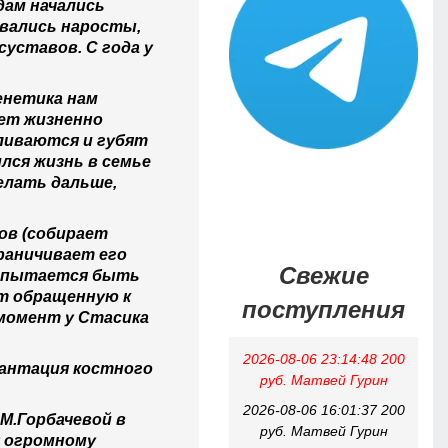
дам начались
овались наросты,
уставов. С года у
енетика нам
нет жизненно
ливаются и губят
ился жизнь в семье
елать дальше,
лов (собирает
граничивает его
Свежие
, пытается быть
ет обращенную к
поступления
 момент у Стасика
2026-08-06 23:14:48 200
лантация костного
руб. Матвей Гурин
2026-08-06 16:01:37 200
М.Горбачевой в
руб. Матвей Гурин
у огромному