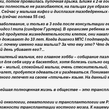
и, потом проявилась пупочная грыжа. Ближе к 2-м го
ки полностью не разгибаются, на пальцах рук образ
ейчас у малыша кифоз и дисплазия тазобедренных с
(сейчас голова 55 см).
заболевание, и только в 3 года после консультации г
доз I типа (синдром Гурлера). В организме ребенка 
од продуктов жизнедеятельности клеток, они накап
е доживают до 10 лет. Когда диагноз МПС I подтверд
ы: почему именно наш малыш? За что ему это? Что д
 день убивает его?...
мышленый мальчик, его главное хобби – собирание паз
л для себя игру в баскетбол, хотя болезнь сильно о
ик – милый, спокойный малыш, очень стеснительный
алет, пробуется одеваться и раздеваться. Понима
много лепечет на своем «птичьем» языке. На данный
нейшая полноценная жизнь в обществе – это трансп
й онкологии, гематологии и трансплантологии им Р.
зможности трансплантации костного мозга. К нашем