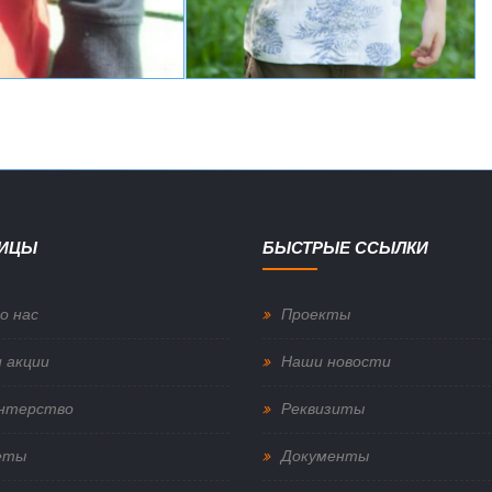
НИЦЫ
БЫСТРЫЕ ССЫЛКИ
о нас
Проекты
 акции
Наши новости
нтерство
Реквизиты
еты
Документы