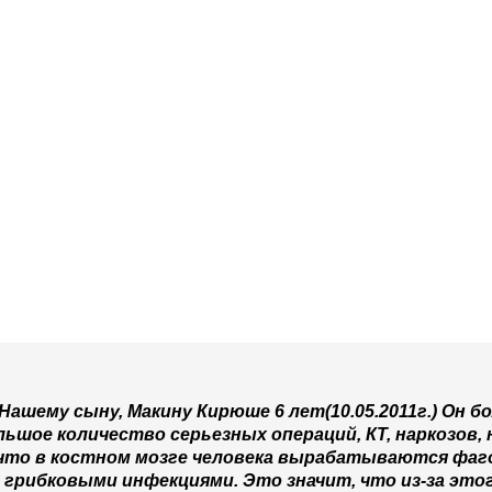
шему сыну, Макину Кирюше 6 лет(10.05.2011г.) Он бо
льшое количество серьезных операций, КТ, наркозов, н
, что в костном мозге человека вырабатываются фа
грибковыми инфекциями. Это значит, что из-за этог