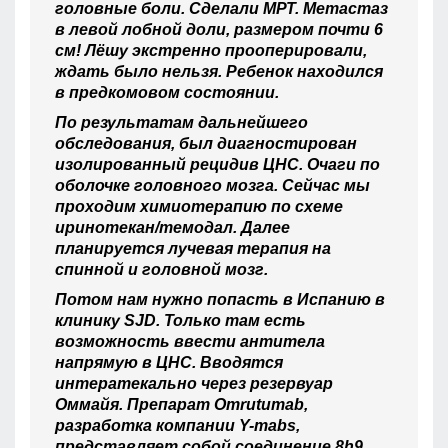
головные боли. Сделали МРТ. Метастаз
в левой лобной доли, размером почти 6
см! Лёшу экстренно прооперировали,
ждать было нельзя. Ребенок находился
в предкомовом состоянии.
По результатам дальнейшего
обследования, был диагностирован
изолированный рецидив ЦНС. Очаги по
оболочке головного мозга. Сейчас мы
проходим химиотерапию по схеме
иринотекан/темодал. Далее
планируется лучевая терапия на
спинной и головной мозг.
Потом нам нужно попасть в Испанию в
клинику SJD. Только там есть
возможность ввести антитела
напрямую в ЦНС. Вводятся
интератекально через резервуар
Оммайя. Препарат Omrutumab,
разработка компании Y-mabs,
представляет собой соединение 8h9